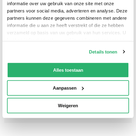
informatie over uw gebruik van onze site met onze
partners voor social media, adverteren en analyse. Deze
partners kunnen deze gegevens combineren met andere
An FT Best Book of the Year 'Perhaps the best of the
informatie die u aan ze heeft verstrekt of die ze hebben
memoirs of Afghanistan so far published' FT
verzameld op basis van uw gebruik van hun services. U
kunt op ieder moment uw cookievoorkeuren aanpassen
op onze
cookiebeleid pagina
.
Details tonen
We werken samen met
13 derden
die uw gegevens
kunnen ontvangen en verwerken.
Alles toestaan
Aanpassen
Weigeren
0
|
0