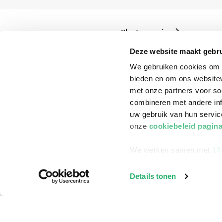
Klantenservice
Bestellen
Deze website maakt gebru
Bezorging
We gebruiken cookies om c
bieden en om ons websitev
Betalen
met onze partners voor so
Retourneren
combineren met andere inf
uw gebruik van hun servi
Veelgestelde vragen
onze
cookiebeleid pagin
We werken samen met
13
Details tonen