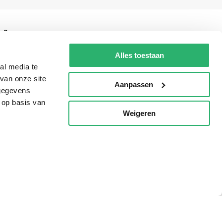
g?
Alles toestaan
al media te
van onze site
eadshop.nl
Aanpassen
 gegevens
 32
 op basis van
Weigeren
p