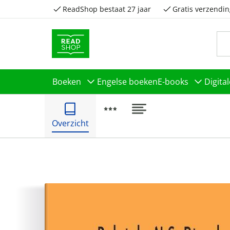
ReadShop bestaat 27 jaar
Gratis verzendin
Boeken
Engelse boeken
E-books
Digita
Overzicht