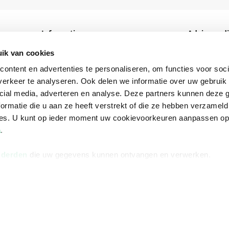
Informatie
Advies nodi
Over ons
Facebook
ik van cookies
Vacatures
Instagram
ontent en advertenties te personaliseren, om functies voor soci
erkeer te analyseren. Ook delen we informatie over uw gebruik 
Winkels en openingstijden
helpdesk@r
cial media, adverteren en analyse. Deze partners kunnen deze
Cadeaukaart
088 - 133 84
ormatie die u aan ze heeft verstrekt of die ze hebben verzameld
ces. U kunt op ieder moment uw cookievoorkeuren aanpassen o
Ondernemer worden
a
.
Vulnerability Disclosure policy
 derden
die uw gegevens kunnen ontvangen en verwerken.