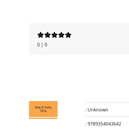
0
|
0
:
Unknown
:
9789354043642