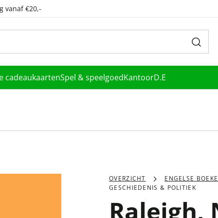
g vanaf €20,-
le cadeaukaarten
Spel & speelgoed
Kantoor
D.E
OVERZICHT
ENGELSE BOEK
GESCHIEDENIS & POLITIEK
Raleigh, 