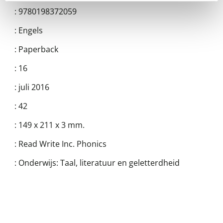
:
9780198372059
:
Engels
:
Paperback
:
16
:
juli 2016
:
42
:
149 x 211 x 3 mm.
:
Read Write Inc. Phonics
:
Onderwijs: Taal, literatuur en geletterdheid