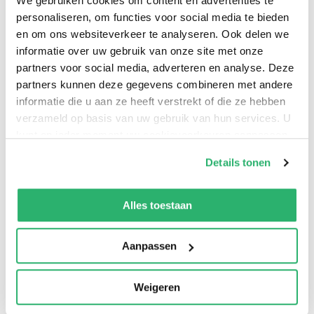
We gebruiken cookies om content en advertenties te
personaliseren, om functies voor social media te bieden
en om ons websiteverkeer te analyseren. Ook delen we
informatie over uw gebruik van onze site met onze
partners voor social media, adverteren en analyse. Deze
partners kunnen deze gegevens combineren met andere
0
|
0
informatie die u aan ze heeft verstrekt of die ze hebben
verzameld op basis van uw gebruik van hun services. U
kunt op ieder moment uw cookievoorkeuren aanpassen
op onze
cookiebeleid pagina
.
Details tonen
We werken samen met
13 derden
die uw gegevens
kunnen ontvangen en verwerken.
Alles toestaan
Aanpassen
:
Gill Munton
Weigeren
:
Oxford University Press