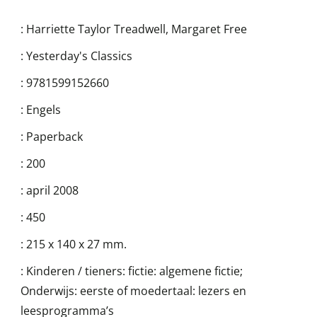
:
Harriette Taylor Treadwell
,
Margaret Free
:
Yesterday's Classics
:
9781599152660
:
Engels
:
Paperback
:
200
:
april 2008
:
450
:
215 x 140 x 27 mm.
:
Kinderen / tieners: fictie: algemene fictie;
Onderwijs: eerste of moedertaal: lezers en
leesprogramma’s