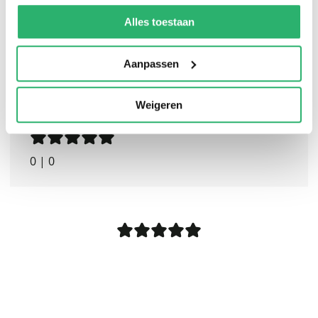
We werken samen met
13 derden
die uw gegevens
kunnen ontvangen en verwerken.
Alles toestaan
Aanpassen
Weigeren
0
|
0