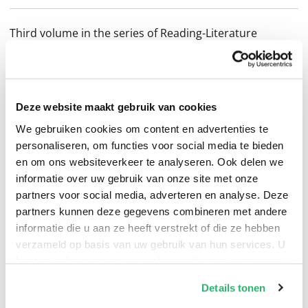
Third volume in the series of Reading-Literature
readers, whose purpose is to train children in reading
and appreciating literature through the reading of
literature. The Second Reader introduces fables and
Deze website maakt gebruik van cookies
fairy stories and continues folk tales and simple poems.
The material is organized: a group of fables, several
We gebruiken cookies om content en advertenties te
personaliseren, om functies voor social media te bieden
groups of folk and fairy stories, a group of Mother
en om ons websiteverkeer te analyseren. Ook delen we
Goose, of Rossetti, of Stevenson, and so on; so that the
informatie over uw gebruik van onze site met onze
child may get a body, not a mere bit, of one kind of
partners voor social media, adverteren en analyse. Deze
material before passing to another. Thus from the first
partners kunnen deze gegevens combineren met andere
he is trained to associate related literature and to
informatie die u aan ze heeft verstrekt of die ze hebben
organize what he reads. Attractive black and white
verzameld op basis van uw gebruik van hun services. U
kunt op ieder moment uw cookievoorkeuren aanpassen
illustrations are appealing to children. Suitable for ages
op onze
cookiebeleid pagina
.
7 and up.
Details tonen