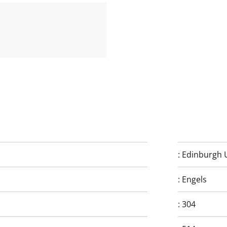
:
Edinburgh U
:
Engels
:
304