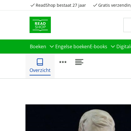
ReadShop bestaat 27 jaar
Gratis verzendin
Boeken
Engelse boeken
E-books
Digita
Overzicht