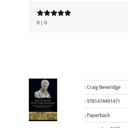
0
|
0
:
Craig Beveridge
:
9781474491471
:
Paperback