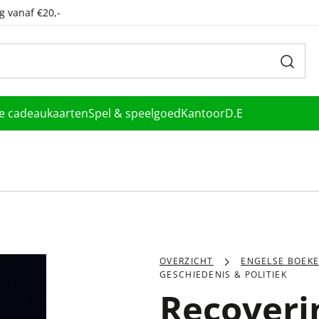
g vanaf €20,-
le cadeaukaarten
Spel & speelgoed
Kantoor
D.E
OVERZICHT
ENGELSE BOEK
GESCHIEDENIS & POLITIEK
Recoveri