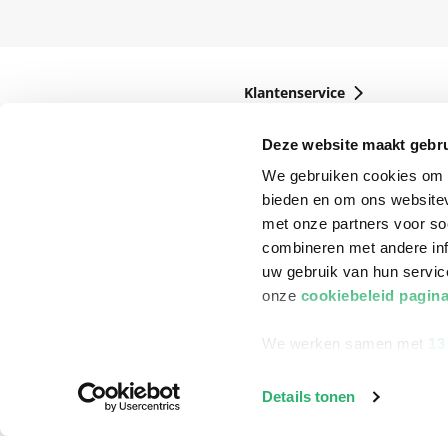
Klantenservice
Bestellen
Deze website maakt gebru
Bezorging
We gebruiken cookies om c
Betalen
bieden en om ons websitev
met onze partners voor so
Retourneren
combineren met andere inf
Veelgestelde vragen
uw gebruik van hun servi
onze
cookiebeleid pagin
We werken samen met
13
Details tonen