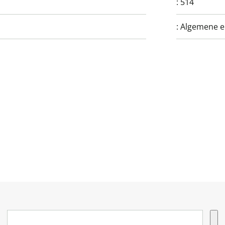
:
514
:
Algemene e