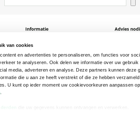
Informatie
Advies nodi
Over ons
Facebook
ik van cookies
Vacatures
Instagram
ontent en advertenties te personaliseren, om functies voor soci
Winkels en openingstijden
helpdesk@r
erkeer te analyseren. Ook delen we informatie over uw gebruik 
cial media, adverteren en analyse. Deze partners kunnen deze
Cadeaukaart
088 - 133 84
ormatie die u aan ze heeft verstrekt of die ze hebben verzameld
Ondernemer worden
ces. U kunt op ieder moment uw cookievoorkeuren aanpassen o
a
.
Vulnerability Disclosure policy
 derden
die uw gegevens kunnen ontvangen en verwerken.