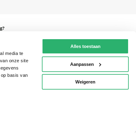
g?
Alles toestaan
al media te
eadshop.nl
van onze site
Aanpassen
 gegevens
 32
 op basis van
Weigeren
p