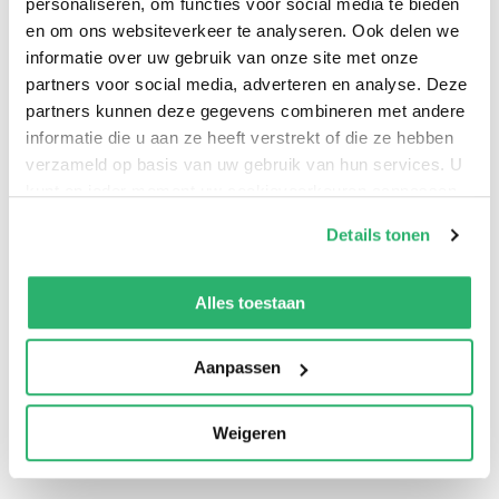
personaliseren, om functies voor social media te bieden
the eyes and experiences of children and young people.
en om ons websiteverkeer te analyseren. Ook delen we
informatie over uw gebruik van onze site met onze
partners voor social media, adverteren en analyse. Deze
partners kunnen deze gegevens combineren met andere
informatie die u aan ze heeft verstrekt of die ze hebben
verzameld op basis van uw gebruik van hun services. U
kunt op ieder moment uw cookievoorkeuren aanpassen
op onze
cookiebeleid pagina
.
Details tonen
We werken samen met
13 derden
die uw gegevens
kunnen ontvangen en verwerken.
Alles toestaan
0
|
0
Aanpassen
Weigeren