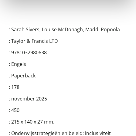
:
Sarah Sivers
,
Louise McDonagh
,
Maddi Popoola
:
Taylor & Francis LTD
:
9781032980638
:
Engels
:
Paperback
:
178
:
november 2025
:
450
:
215 x 140 x 27 mm.
:
Onderwijsstrategieën en beleid: inclusiviteit