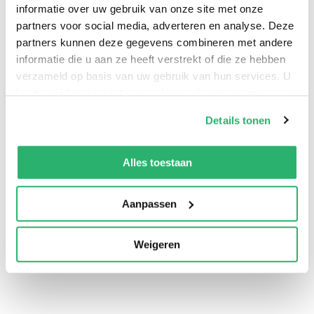
informatie over uw gebruik van onze site met onze
partners voor social media, adverteren en analyse. Deze
partners kunnen deze gegevens combineren met andere
informatie die u aan ze heeft verstrekt of die ze hebben
verzameld op basis van uw gebruik van hun services. U
kunt op ieder moment uw cookievoorkeuren aanpassen
op onze
cookiebeleid pagina
.
Details tonen
We werken samen met
13 derden
die uw gegevens
kunnen ontvangen en verwerken.
Alles toestaan
0
|
0
Aanpassen
Weigeren