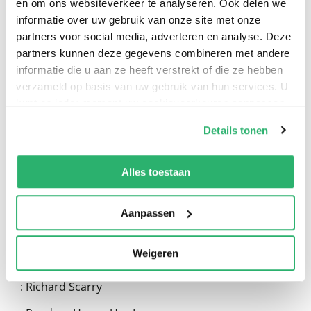
en om ons websiteverkeer te analyseren. Ook delen we
informatie over uw gebruik van onze site met onze
partners voor social media, adverteren en analyse. Deze
partners kunnen deze gegevens combineren met andere
informatie die u aan ze heeft verstrekt of die ze hebben
verzameld op basis van uw gebruik van hun services. U
kunt op ieder moment uw cookievoorkeuren aanpassen
0
|
0
op onze
cookiebeleid pagina
.
Details tonen
We werken samen met
13 derden
die uw gegevens
kunnen ontvangen en verwerken.
Alles toestaan
Aanpassen
Weigeren
:
Richard Scarry