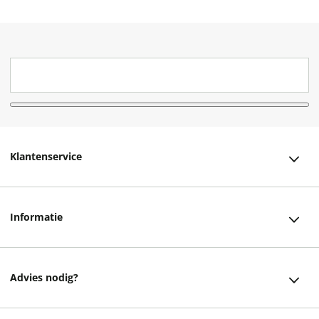
Klantenservice
Klantenservice
Informatie
Bestellen
Over ons
Bezorging
Advies nodig?
Vacatures
Betalen
Facebook