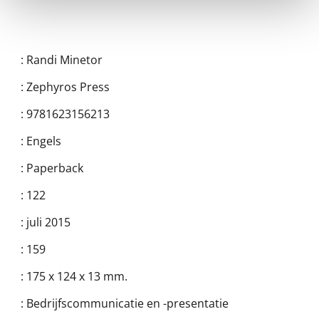
:
Randi Minetor
:
Zephyros Press
:
9781623156213
:
Engels
:
Paperback
:
122
:
juli 2015
:
159
:
175 x 124 x 13 mm.
:
Bedrijfscommunicatie en -presentatie