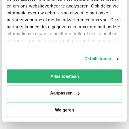
en om ons websiteverkeer te analyseren. Ook delen we
informatie over uw gebruik van onze site met onze
partners voor social media, adverteren en analyse. Deze
partners kunnen deze gegevens combineren met andere
informatie die u aan ze heeft verstrekt of die ze hebben
verzameld op basis van uw gebruik van hun services. U
kunt op ieder moment uw cookievoorkeuren aanpassen
op onze
cookiebeleid pagina
.
Details tonen
We werken samen met
13 derden
die uw gegevens
kunnen ontvangen en verwerken.
Alles toestaan
0
|
0
Aanpassen
Weigeren