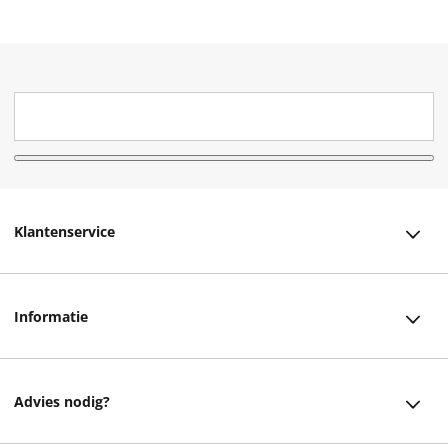
Klantenservice
Klantenservice
Informatie
Bestellen
Over ons
Bezorging
Advies nodig?
Vacatures
Betalen