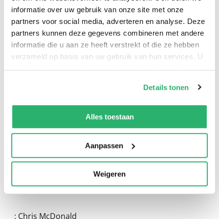
informatie over uw gebruik van onze site met onze
partners voor social media, adverteren en analyse. Deze
partners kunnen deze gegevens combineren met andere
informatie die u aan ze heeft verstrekt of die ze hebben
verzameld op basis van uw gebruik van hun services. U
kunt op ieder moment uw cookievoorkeuren aanpassen
op onze
cookiebeleid pagina
.
0
|
0
Details tonen
We werken samen met
13 derden
die uw gegevens
kunnen ontvangen en verwerken.
Alles toestaan
Aanpassen
Weigeren
:
Chris McDonald