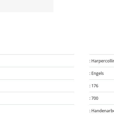
:
Harpercolli
:
Engels
:
176
:
700
:
Handenarbe