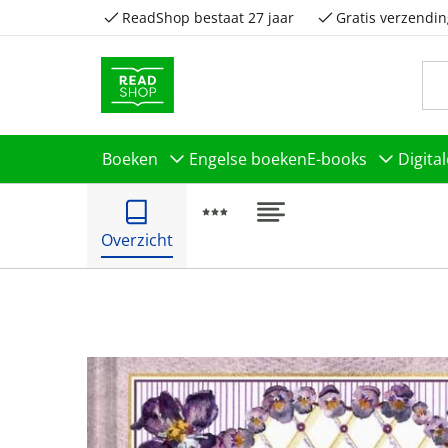
ReadShop bestaat 27 jaar
Gratis verzendin
Boeken
Engelse boeken
E-books
Digita
Overzicht