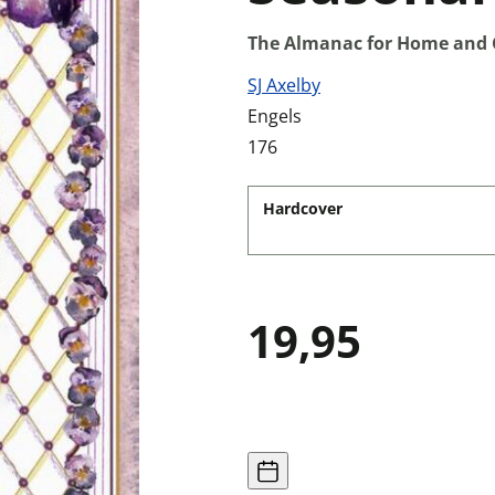
The Almanac for Home and
SJ Axelby
Engels
176
Hardcover
19,95