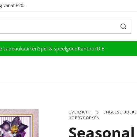
g vanaf €20,-
le cadeaukaarten
Spel & speelgoed
Kantoor
D.E
OVERZICHT
ENGELSE BOEK
HOBBYBOEKEN
Seasonal