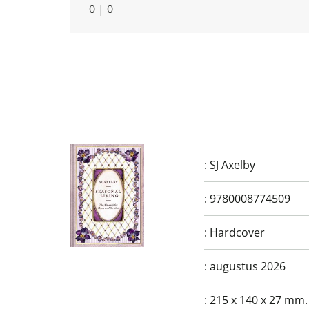
0
|
0
:
SJ Axelby
:
9780008774509
:
Hardcover
:
augustus 2026
:
215 x 140 x 27 mm.