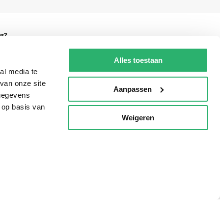
g?
Alles toestaan
al media te
van onze site
eadshop.nl
Aanpassen
 gegevens
 32
 op basis van
Weigeren
p