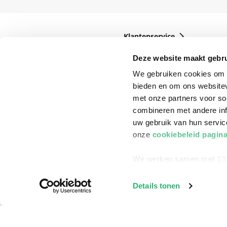
Klantenservice
Bestellen
Deze website maakt gebru
Bezorging
We gebruiken cookies om c
bieden en om ons websitev
Betalen
met onze partners voor so
Retourneren
combineren met andere inf
uw gebruik van hun servi
Veelgestelde vragen
onze
cookiebeleid pagin
We werken samen met
13
Details tonen