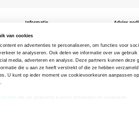
Informatie
Advies nodi
Over ons
Facebook
ik van cookies
Vacatures
Instagram
ontent en advertenties te personaliseren, om functies voor soci
erkeer te analyseren. Ook delen we informatie over uw gebruik 
Winkels en openingstijden
helpdesk@r
cial media, adverteren en analyse. Deze partners kunnen deze
Cadeaukaart
088 - 133 84
ormatie die u aan ze heeft verstrekt of die ze hebben verzameld
ces. U kunt op ieder moment uw cookievoorkeuren aanpassen o
Ondernemer worden
a
.
Vulnerability Disclosure policy
 derden
die uw gegevens kunnen ontvangen en verwerken.