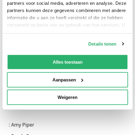
partners voor social media, adverteren en analyse. Deze
partners kunnen deze gegevens combineren met andere
informatie die u aan ze heeft verstrekt of die ze hebben
verzameld op basis van uw gebruik van hun services. U
kunt op ieder moment uw cookievoorkeuren aanpassen
op onze
cookiebeleid pagina
.
Details tonen
0
|
0
We werken samen met
13 derden
die uw gegevens
kunnen ontvangen en verwerken.
Alles toestaan
Aanpassen
Weigeren
:
Amy Piper