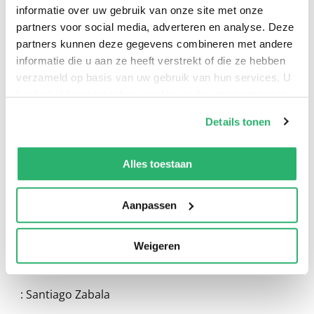
informatie over uw gebruik van onze site met onze
partners voor social media, adverteren en analyse. Deze
partners kunnen deze gegevens combineren met andere
informatie die u aan ze heeft verstrekt of die ze hebben
verzameld op basis van uw gebruik van hun services. U
kunt op ieder moment uw cookievoorkeuren aanpassen
0
|
0
op onze
cookiebeleid pagina
.
Details tonen
We werken samen met
13 derden
die uw gegevens
kunnen ontvangen en verwerken.
Alles toestaan
Aanpassen
Weigeren
:
Santiago Zabala