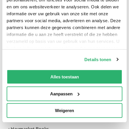
en om ons websiteverkeer te analyseren. Ook delen we
informatie over uw gebruik van onze site met onze
partners voor social media, adverteren en analyse. Deze
partners kunnen deze gegevens combineren met andere
informatie die u aan ze heeft verstrekt of die ze hebben
verzameld op basis van uw gebruik van hun services. U
kunt op ieder moment uw cookievoorkeuren aanpassen
0
|
0
op onze
cookiebeleid pagina
.
Details tonen
We werken samen met
13 derden
die uw gegevens
kunnen ontvangen en verwerken.
Alles toestaan
Aanpassen
Weigeren