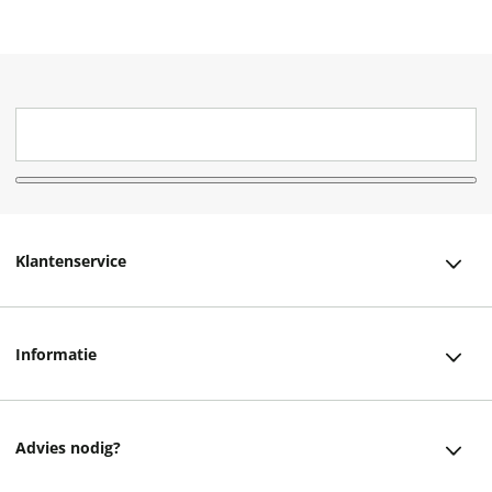
Klantenservice
Klantenservice
Informatie
Bestellen
Over ons
Bezorging
Advies nodig?
Vacatures
Betalen