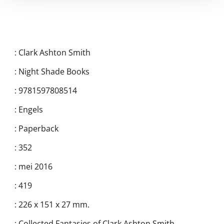
:
Clark Ashton Smith
:
Night Shade Books
:
9781597808514
:
Engels
:
Paperback
:
352
:
mei 2016
:
419
:
226 x 151 x 27 mm.
:
Collected Fantasies of Clark Ashton Smith