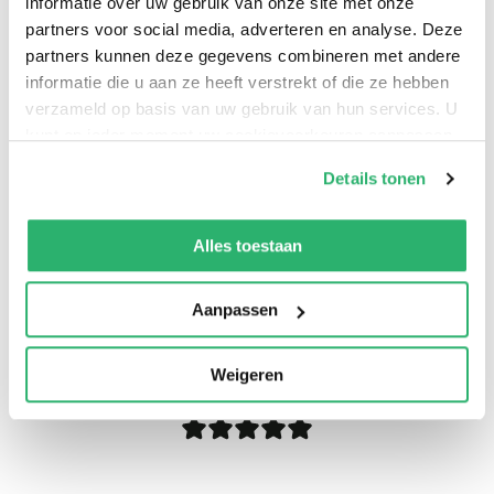
informatie over uw gebruik van onze site met onze
partners voor social media, adverteren en analyse. Deze
partners kunnen deze gegevens combineren met andere
informatie die u aan ze heeft verstrekt of die ze hebben
verzameld op basis van uw gebruik van hun services. U
kunt op ieder moment uw cookievoorkeuren aanpassen
op onze
cookiebeleid pagina
.
Details tonen
We werken samen met
13 derden
die uw gegevens
kunnen ontvangen en verwerken.
Alles toestaan
Aanpassen
0
|
0
Weigeren