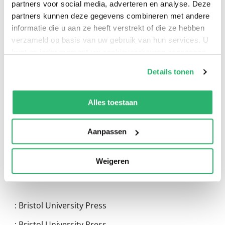
partners voor social media, adverteren en analyse. Deze
partners kunnen deze gegevens combineren met andere
informatie die u aan ze heeft verstrekt of die ze hebben
verzameld op basis van uw gebruik van hun services. U
kunt op ieder moment uw cookievoorkeuren aanpassen
op onze
cookiebeleid pagina
.
Details tonen
0
|
0
We werken samen met
13 derden
die uw gegevens
kunnen ontvangen en verwerken.
Alles toestaan
Aanpassen
Weigeren
:
Bristol University Press
:
Bristol University Press