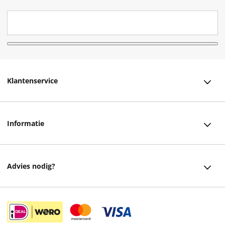
Klantenservice
Klantenservice
Informatie
Bestellen
Over ons
Bezorging
Advies nodig?
Vacatures
Betalen
Facebook
Winkels en openingstijden
Retourneren
Instagram
Cadeaukaart