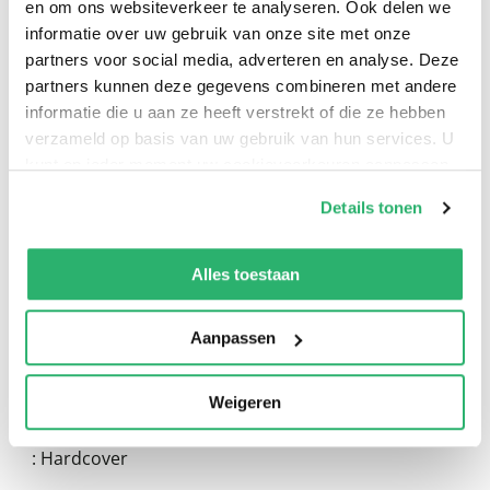
0
|
0
en om ons websiteverkeer te analyseren. Ook delen we
informatie over uw gebruik van onze site met onze
partners voor social media, adverteren en analyse. Deze
partners kunnen deze gegevens combineren met andere
informatie die u aan ze heeft verstrekt of die ze hebben
verzameld op basis van uw gebruik van hun services. U
kunt op ieder moment uw cookievoorkeuren aanpassen
op onze
cookiebeleid pagina
.
Details tonen
We werken samen met
13 derden
die uw gegevens
kunnen ontvangen en verwerken.
Alles toestaan
:
Sable Sorensen
:
Requited
Aanpassen
:
9780316601597
Weigeren
:
Engels
:
Hardcover