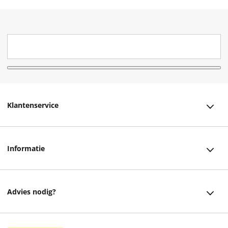
Klantenservice
Klantenservice
Informatie
Bestellen
Over ons
Bezorging
Advies nodig?
Vacatures
Betalen
Facebook
Winkels en openingstijden