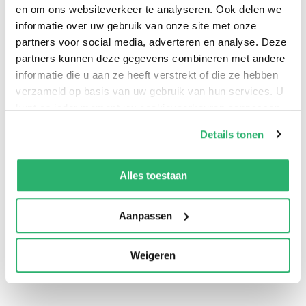
en om ons websiteverkeer te analyseren. Ook delen we
informatie over uw gebruik van onze site met onze
partners voor social media, adverteren en analyse. Deze
partners kunnen deze gegevens combineren met andere
informatie die u aan ze heeft verstrekt of die ze hebben
verzameld op basis van uw gebruik van hun services. U
kunt op ieder moment uw cookievoorkeuren aanpassen
op onze
cookiebeleid pagina
.
Details tonen
We werken samen met
13 derden
die uw gegevens
0
|
0
kunnen ontvangen en verwerken.
Alles toestaan
Aanpassen
Weigeren