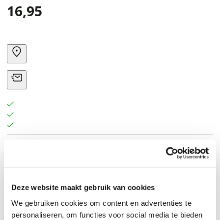
16,95
How do you break a witch's curse?Sunday Times
bestselling author Sophie Jordan returns with an all-
new epic romantasy standalone of witches and
Deze website maakt gebruik van cookies
dragons, set in the high-stakes world of A Fire in the Sky
We gebruiken cookies om content en advertenties te
and A Scar in the Bone.
personaliseren, om functies voor social media te bieden