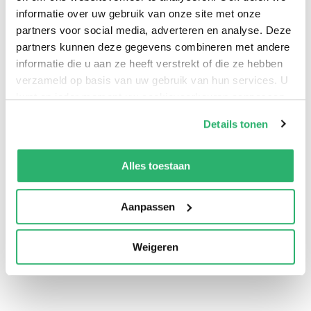
informatie over uw gebruik van onze site met onze
partners voor social media, adverteren en analyse. Deze
partners kunnen deze gegevens combineren met andere
informatie die u aan ze heeft verstrekt of die ze hebben
verzameld op basis van uw gebruik van hun services. U
kunt op ieder moment uw cookievoorkeuren aanpassen
op onze
cookiebeleid pagina
.
Details tonen
0
|
0
We werken samen met
13 derden
die uw gegevens
kunnen ontvangen en verwerken.
Alles toestaan
Aanpassen
Weigeren