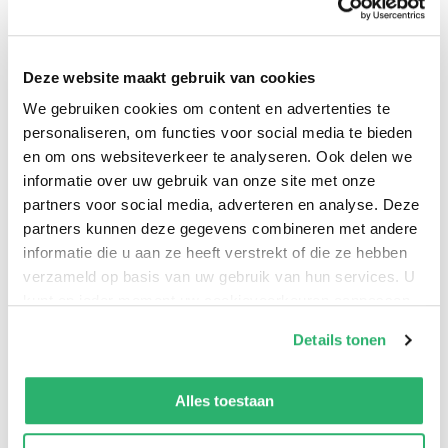
One cannot become a Tape Reader by giving the ticker
Deze website maakt gebruik van cookies
absent treatment; nor by running into his broker's
We gebruiken cookies om content en advertenties te
office after lunch, or seeing "how the market closed"
personaliseren, om functies voor social media te bieden
from his evening newspaper.... He should spend
en om ons websiteverkeer te analyseren. Ook delen we
twenty-seven hours a week at the ticker, and many
informatie over uw gebruik van onze site met onze
partners voor social media, adverteren en analyse. Deze
more hours away from it studying his mistakes and
partners kunnen deze gegevens combineren met andere
finding the "why" of his losses. -from "Introductory" A
informatie die u aan ze heeft verstrekt of die ze hebben
classic of technical stock-market analysis, this is
verzameld op basis van uw gebruik van hun services. U
considered the most important work of one of the
kunt op ieder moment uw cookievoorkeuren aanpassen
great market watchers of the early 20th century. It
op onze
cookiebeleid pagina
.
Details tonen
covers: . stop orders and trading rules . volumes and
We werken samen met
13 derden
die uw gegevens
their significance . market technique . "dull markets"
kunnen ontvangen en verwerken.
Alles toestaan
and their opportunities . and more. This primer on the
basic laws of the market is still an invaluable resource