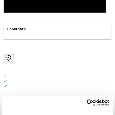
Paperback
The sleepy seaside town of Taviscombe has more than
its share of gossips and schemers. It also has Mrs.