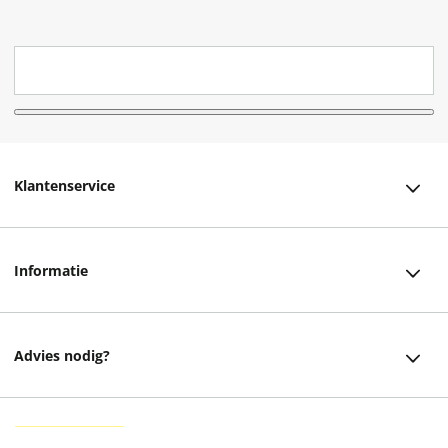
Klantenservice
Klantenservice
Informatie
Bestellen
Over ons
Bezorging
Advies nodig?
Vacatures
Betalen
Facebook
Winkels en openingstijden
Retourneren