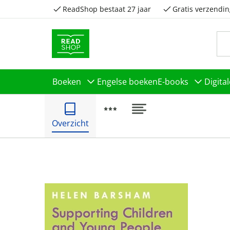
ReadShop bestaat 27 jaar
Gratis verzendin
Boeken
Engelse boeken
E-books
Digita
Overzicht