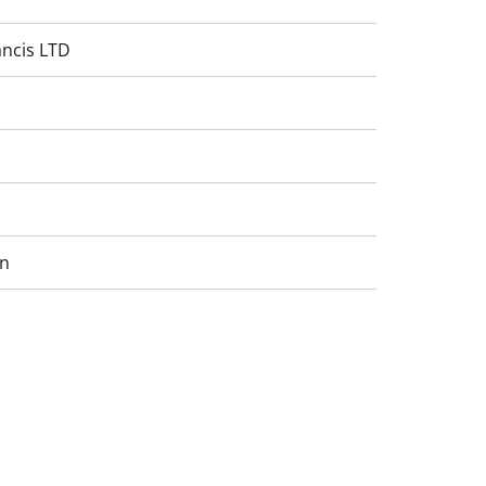
ancis LTD
en