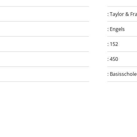
:
Taylor & Fr
:
Engels
:
152
:
450
:
Basisschol