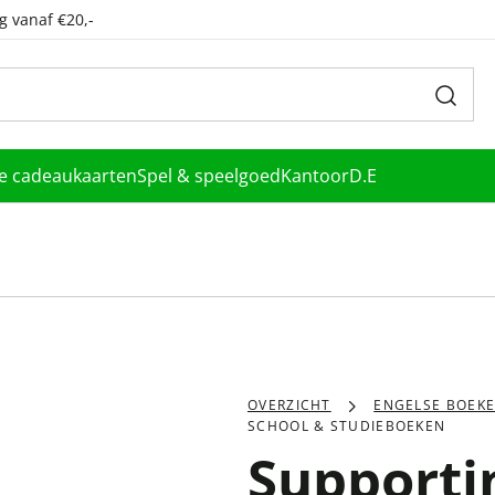
g vanaf €20,-
le cadeaukaarten
Spel & speelgoed
Kantoor
D.E
OVERZICHT
ENGELSE BOEK
SCHOOL & STUDIEBOEKEN
Supporti