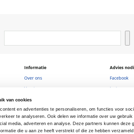
Informatie
Advies nodi
Over ons
Facebook
Vacatures
Instagram
Winkels en openingstijden
helpdesk@r
ik van cookies
Cadeaukaart
088 - 133 84
ontent en advertenties te personaliseren, om functies voor soci
erkeer te analyseren. Ook delen we informatie over uw gebruik 
Ondernemer worden
cial media, adverteren en analyse. Deze partners kunnen deze
Vulnerability Disclosure policy
ormatie die u aan ze heeft verstrekt of die ze hebben verzameld