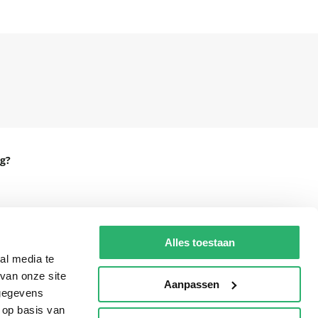
g?
eadshop.nl
Alles toestaan
 32
al media te
van onze site
Aanpassen
 gegevens
 op basis van