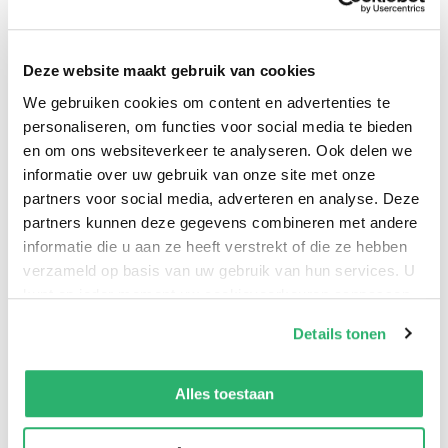
safe, he is haunted by visions of a storm of dogs--and a
terrible battle that seems to loom closer every day.
Deze website maakt gebruik van cookies
We gebruiken cookies om content en advertenties te
personaliseren, om functies voor social media te bieden
en om ons websiteverkeer te analyseren. Ook delen we
informatie over uw gebruik van onze site met onze
partners voor social media, adverteren en analyse. Deze
partners kunnen deze gegevens combineren met andere
informatie die u aan ze heeft verstrekt of die ze hebben
verzameld op basis van uw gebruik van hun services. U
kunt op ieder moment uw cookievoorkeuren aanpassen
op onze
cookiebeleid pagina
.
Details tonen
We werken samen met
13 derden
die uw gegevens
0
|
0
kunnen ontvangen en verwerken.
Alles toestaan