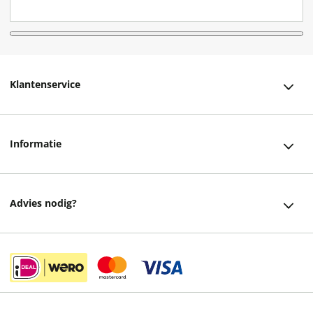
Klantenservice
Klantenservice
Informatie
Bestellen
Over ons
Bezorging
Advies nodig?
Vacatures
Betalen
Facebook
Winkels en openingstijden
Retourneren
Instagram
Cadeaukaart
Veelgestelde vragen
helpdesk@readshop.nl