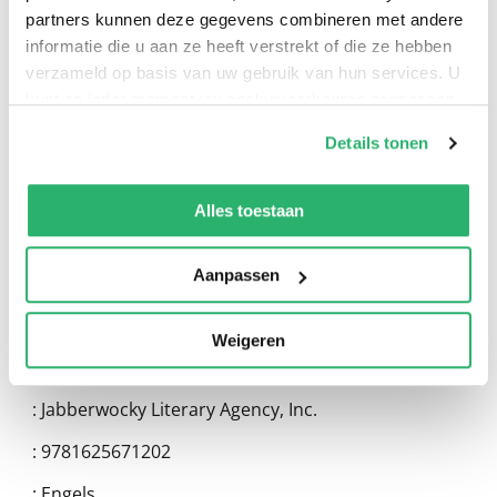
partners kunnen deze gegevens combineren met andere
informatie die u aan ze heeft verstrekt of die ze hebben
verzameld op basis van uw gebruik van hun services. U
0
|
0
kunt op ieder moment uw cookievoorkeuren aanpassen
op onze
cookiebeleid pagina
.
Details tonen
We werken samen met
13 derden
die uw gegevens
kunnen ontvangen en verwerken.
Alles toestaan
Aanpassen
Weigeren
:
Charlaine Harris
:
Jabberwocky Literary Agency, Inc.
:
9781625671202
:
Engels