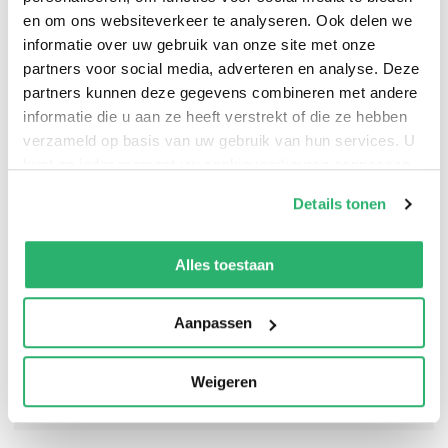
en om ons websiteverkeer te analyseren. Ook delen we
informatie over uw gebruik van onze site met onze
partners voor social media, adverteren en analyse. Deze
From New York Times bestselling author Rina Kent
partners kunnen deze gegevens combineren met andere
comes the second book in the Vipers series, a dark
informatie die u aan ze heeft verstrekt of die ze hebben
hockey romance set in a glamorous secret world.
verzameld op basis van uw gebruik van hun services. U
kunt op ieder moment uw cookievoorkeuren aanpassen
op onze
cookiebeleid pagina
.
Details tonen
We werken samen met
13 derden
die uw gegevens
kunnen ontvangen en verwerken.
Alles toestaan
Aanpassen
Weigeren
0
|
0