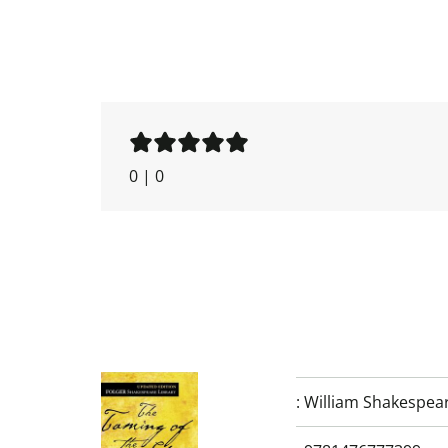
0
|
0
:
William Shakespea