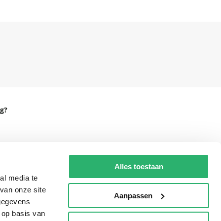
g?
eadshop.nl
Alles toestaan
al media te
 32
van onze site
Aanpassen
 gegevens
 op basis van