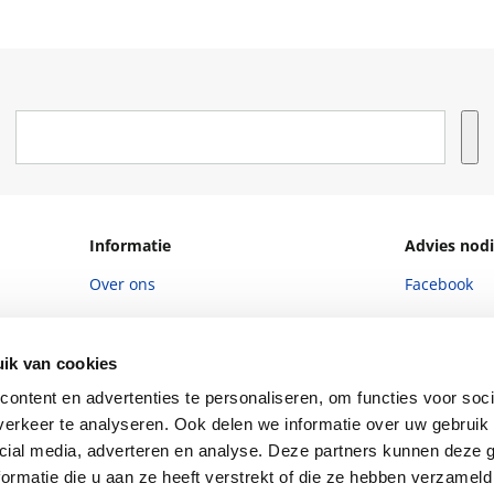
Informatie
Advies nodi
Over ons
Facebook
Vacatures
Instagram
Winkels en openingstijden
helpdesk@r
ik van cookies
ontent en advertenties te personaliseren, om functies voor soci
Cadeaukaart
088 - 133 84
erkeer te analyseren. Ook delen we informatie over uw gebruik 
Ondernemer worden
cial media, adverteren en analyse. Deze partners kunnen deze
Vulnerability Disclosure policy
ormatie die u aan ze heeft verstrekt of die ze hebben verzameld