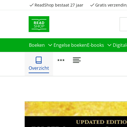
ReadShop bestaat 27 jaar
Gratis verzendin
Boeken
Engelse boeken
E-books
Digita
Overzicht