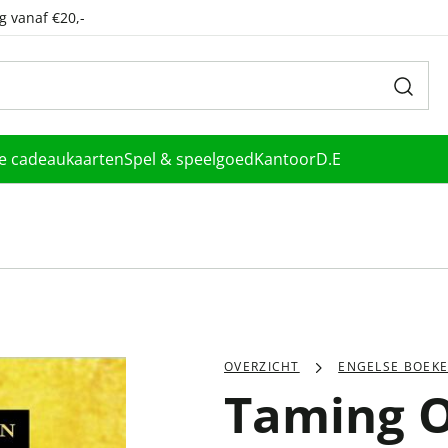
g vanaf €20,-
le cadeaukaarten
Spel & speelgoed
Kantoor
D.E
OVERZICHT
ENGELSE BOEK
Taming O