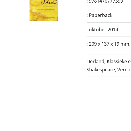
:
9781476777399
:
Paperback
:
oktober 2014
:
209 x 137 x 19 mm.
:
Ierland; Klassieke
Shakespeare; Vereni