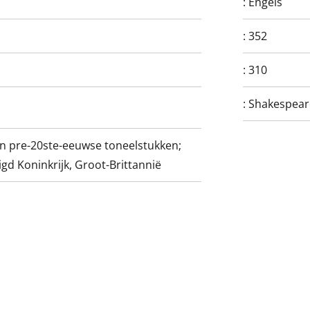
:
Engels
:
352
:
310
:
Shakespear
 en pre-20ste-eeuwse toneelstukken;
gd Koninkrijk, Groot-Brittannië