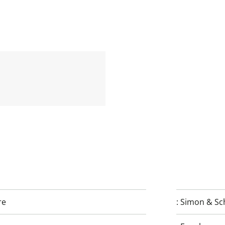
re
:
Simon & Sc