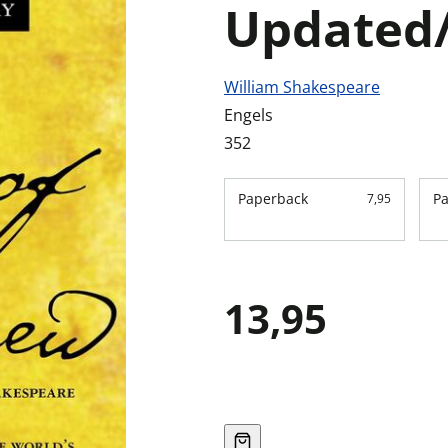
Updated
William Shakespeare
Engels
352
Paperback
P
7,95
13,95