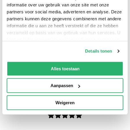
informatie over uw gebruik van onze site met onze
partners voor social media, adverteren en analyse. Deze
partners kunnen deze gegevens combineren met andere
informatie die u aan ze heeft verstrekt of die ze hebben
verzameld op basis van uw gebruik van hun services. U
kunt op ieder moment uw cookievoorkeuren aanpassen
op onze
cookiebeleid pagina
.
Details tonen
We werken samen met
13 derden
die uw gegevens
kunnen ontvangen en verwerken.
Alles toestaan
Aanpassen
0
|
0
Weigeren