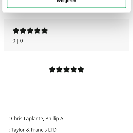
Weigeren
0
|
0
:
Chris Laplante
,
Phillip A.
:
Taylor & Francis LTD