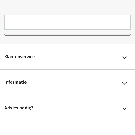
Klantenservice
Klantenservice
Informatie
Bestellen
Over ons
Bezorging
Advies nodig?
Vacatures
Betalen
Facebook
Winkels en openingstijden
Retourneren
203,20