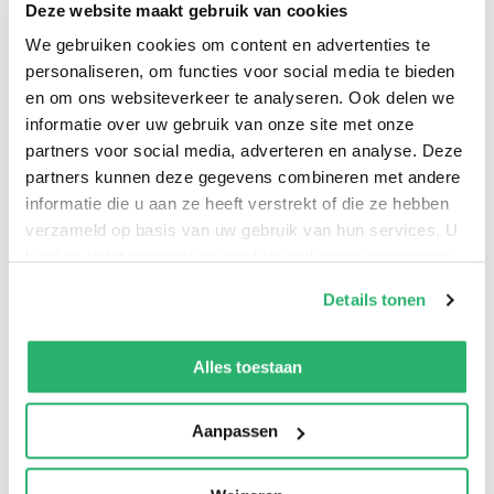
Deze website maakt gebruik van cookies
We gebruiken cookies om content en advertenties te
personaliseren, om functies voor social media te bieden
en om ons websiteverkeer te analyseren. Ook delen we
informatie over uw gebruik van onze site met onze
partners voor social media, adverteren en analyse. Deze
This guide complements traditional technical writing
partners kunnen deze gegevens combineren met andere
manuals through first-hand examples that help readers
informatie die u aan ze heeft verstrekt of die ze hebben
understand practical considerations in writing
verzameld op basis van uw gebruik van hun services. U
kunt op ieder moment uw cookievoorkeuren aanpassen
technical content. The new edition includes new
op onze
cookiebeleid pagina
.
exercises and case studies and new content on
Details tonen
software/systems documentation, popular writing
We werken samen met
13 derden
die uw gegevens
tools, and technologies like generative AI.
kunnen ontvangen en verwerken.
Alles toestaan
Aanpassen