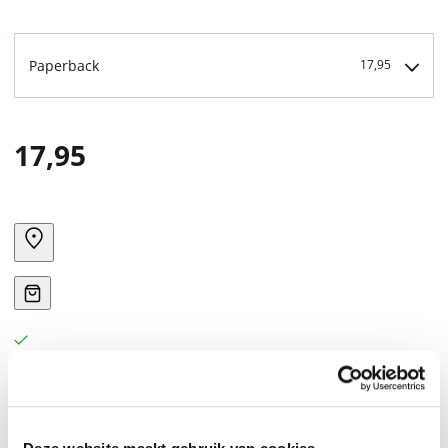
Paperback
17,95
17,95
Relates in vigorous prose the tale of Aeneas, the