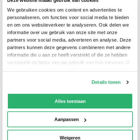
Deze website maakt gebruik van cookies
legendary ancestor of Romulus, who escaped from the
We gebruiken cookies om content en advertenties te
burning city of Troy and wandered the Mediterranean
personaliseren, om functies voor social media te bieden
for years before settling in Italy. Patterned after the
en om ons websiteverkeer te analyseren. Ook delen we
Iliad and the Odyssey, the Aeneid was composed as an
informatie over uw gebruik van onze site met onze
epic poem by Virgil, to glorify the imperial city of Rome.
partners voor social media, adverteren en analyse. Deze
partners kunnen deze gegevens combineren met andere
informatie die u aan ze heeft verstrekt of die ze hebben
verzameld op basis van uw gebruik van hun services. U
kunt op ieder moment uw cookievoorkeuren aanpassen
op onze
cookiebeleid pagina
.
Details tonen
We werken samen met
13 derden
die uw gegevens
kunnen ontvangen en verwerken.
Alles toestaan
Aanpassen
0
|
0
Weigeren