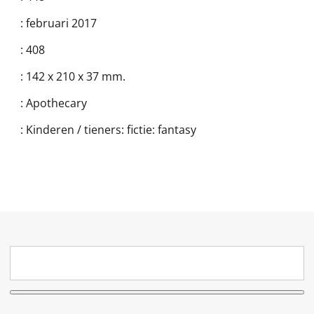
:
februari 2017
:
408
:
142 x 210 x 37 mm.
:
Apothecary
:
Kinderen / tieners: fictie: fantasy