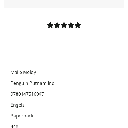
:
Maile Meloy
:
Penguin Putnam Inc
:
9780147516947
:
Engels
:
Paperback
:
448