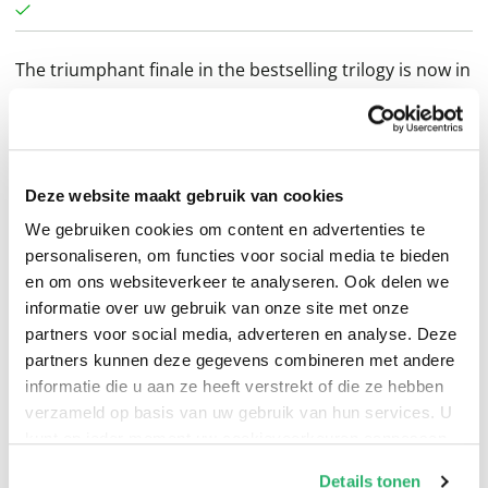
The triumphant finale in the bestselling trilogy is now in
paperback!
Deze website maakt gebruik van cookies
It's 1955, and Benjamin Burrows and Janie Scott are
We gebruiken cookies om content en advertenties te
trying to live a safe, normal life in America. It's not easy,
personaliseren, om functies voor social media te bieden
when they have the power to prevent nuclear disaster,
en om ons websiteverkeer te analyseren. Ook delen we
informatie over uw gebruik van onze site met onze
and sinister forces are circling. Soon the advice of a
partners voor social media, adverteren en analyse. Deze
mysterious, unscrupulous magician propels Janie and
partners kunnen deze gegevens combineren met andere
Benjamin into danger, and toward the land of the dead.
informatie die u aan ze heeft verstrekt of die ze hebben
Meanwhile, their friend Jin Lo washes up on a remote
verzameld op basis van uw gebruik van hun services. U
island where an American spy is stationed, and finds
kunt op ieder moment uw cookievoorkeuren aanpassen
herself on the trail of a deadly threat in China. But she's
op onze
cookiebeleid pagina
.
Details tonen