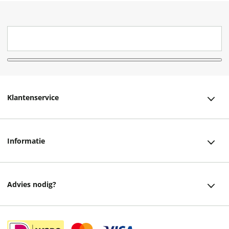
Klantenservice
Klantenservice
Informatie
Bestellen
Over ons
Bezorging
Advies nodig?
Vacatures
Betalen
Facebook
Winkels en openingstijden
Retourneren