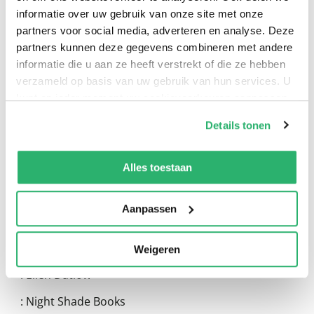
informatie over uw gebruik van onze site met onze
partners voor social media, adverteren en analyse. Deze
partners kunnen deze gegevens combineren met andere
informatie die u aan ze heeft verstrekt of die ze hebben
verzameld op basis van uw gebruik van hun services. U
0
|
0
kunt op ieder moment uw cookievoorkeuren aanpassen
op onze
cookiebeleid pagina
.
Details tonen
We werken samen met
13 derden
die uw gegevens
kunnen ontvangen en verwerken.
Alles toestaan
Aanpassen
Weigeren
:
Ellen Datlow
:
Night Shade Books