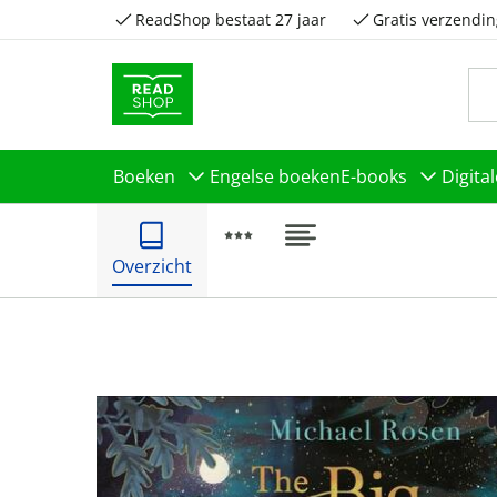
ReadShop bestaat 27 jaar
Gratis verzendin
Boeken
Engelse boeken
E-books
Digita
Overzicht