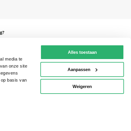
g?
Alles toestaan
al media te
eadshop.nl
van onze site
Aanpassen
 gegevens
 32
 op basis van
Weigeren
p