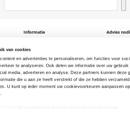
Informatie
Advies nodi
Over ons
Facebook
ik van cookies
Vacatures
Instagram
ontent en advertenties te personaliseren, om functies voor soci
Winkels en openingstijden
helpdesk@r
erkeer te analyseren. Ook delen we informatie over uw gebruik 
cial media, adverteren en analyse. Deze partners kunnen deze
Cadeaukaart
088 - 133 84
ormatie die u aan ze heeft verstrekt of die ze hebben verzameld
Ondernemer worden
ces. U kunt op ieder moment uw cookievoorkeuren aanpassen o
Vulnerability Disclosure policy
a
.
 derden
die uw gegevens kunnen ontvangen en verwerken.