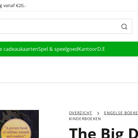
g vanaf €20,-
le cadeaukaarten
Spel & speelgoed
Kantoor
D.E
OVERZICHT
ENGELSE BOEK
KINDERBOEKEN
The Big 