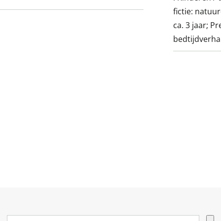
fictie: natuu
ca. 3 jaar; 
bedtijdverh