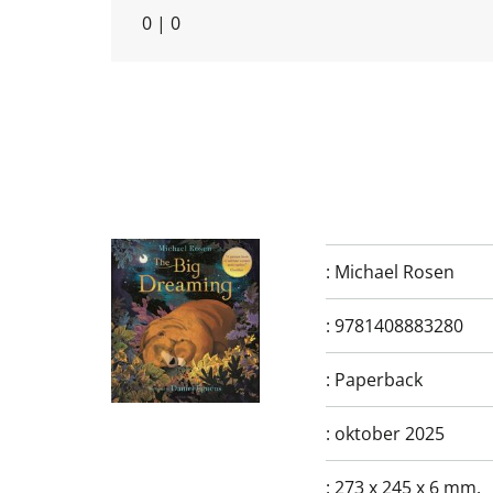
0
|
0
:
Michael Rosen
:
9781408883280
:
Paperback
:
oktober 2025
:
273 x 245 x 6 mm.