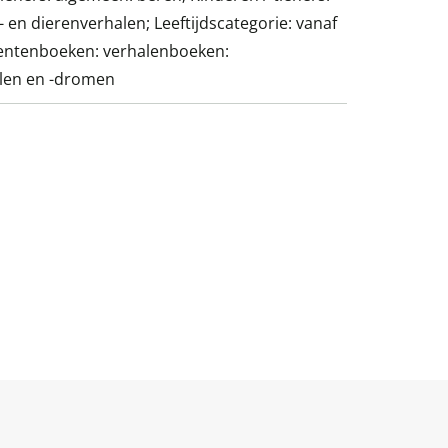
r- en dierenverhalen; Leeftijdscategorie: vanaf
Prentenboeken: verhalenboeken:
alen en -dromen