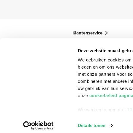
Klantenservice
Bestellen
Deze website maakt gebru
Bezorging
We gebruiken cookies om c
Betalen
bieden en om ons websitev
met onze partners voor so
Retourneren
combineren met andere inf
Veelgestelde vragen
uw gebruik van hun servi
onze
cookiebeleid pagin
We werken samen met
13
Details tonen