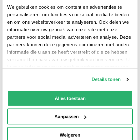
We gebruiken cookies om content en advertenties te
personaliseren, om functies voor social media te bieden
An Unabridged Edition To Include: The Earth Scroll -
en om ons websiteverkeer te analyseren. Ook delen we
The Water Scroll - The Fire Scroll - The Wind Scroll - The
informatie over uw gebruik van onze site met onze
Scroll Of Emptiness - Preface and Notes - a classic
partners voor social media, adverteren en analyse. Deze
treatise on military strategy, similar to Sun Tzu's The
partners kunnen deze gegevens combineren met andere
informatie die u aan ze heeft verstrekt of die ze hebben
Art of War and Chanakya's Arthashastra.
verzameld op basis van uw gebruik van hun services. U
kunt op ieder moment uw cookievoorkeuren aanpassen
op onze
cookiebeleid pagina
.
Details tonen
We werken samen met
13 derden
die uw gegevens
kunnen ontvangen en verwerken.
Alles toestaan
Aanpassen
0
|
0
Weigeren