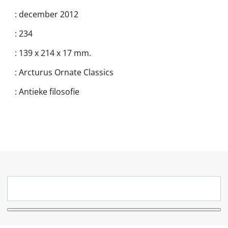
:
december 2012
:
234
:
139 x 214 x 17 mm.
:
Arcturus Ornate Classics
:
Antieke filosofie