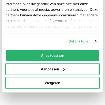
informatie over uw gebruik van onze site met onze
partners voor social media, adverteren en analyse. Deze
partners kunnen deze gegevens combineren met andere
informatie die u aan ze heeft verstrekt of die ze hebben
verzameld op basis van uw gebruik van hun services. U
kunt op ieder moment uw cookievoorkeuren aanpassen
op onze
cookiebeleid pagina
.
Details tonen
We werken samen met
13 derden
die uw gegevens
0
|
0
kunnen ontvangen en verwerken.
Alles toestaan
Aanpassen
Weigeren