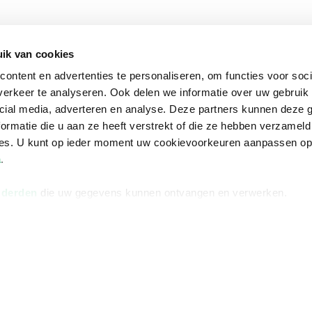
Informatie
Advies nodi
ik van cookies
Over ons
Facebook
ontent en advertenties te personaliseren, om functies voor soci
Vacatures
Instagram
erkeer te analyseren. Ook delen we informatie over uw gebruik 
Winkels en openingstijden
helpdesk@r
cial media, adverteren en analyse. Deze partners kunnen deze
ormatie die u aan ze heeft verstrekt of die ze hebben verzameld
Cadeaukaart
088 - 133 84
ces. U kunt op ieder moment uw cookievoorkeuren aanpassen o
Ondernemer worden
a
.
Vulnerability Disclosure policy
 derden
die uw gegevens kunnen ontvangen en verwerken.