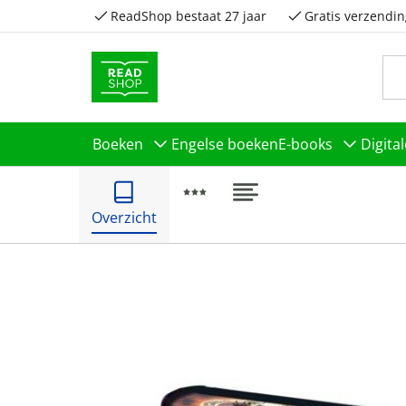
ReadShop bestaat 27 jaar
Gratis verzendin
Boeken
Engelse boeken
E-books
Digita
Overzicht