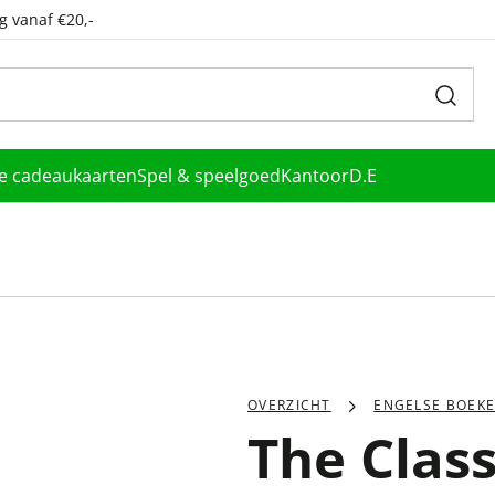
g vanaf €20,-
le cadeaukaarten
Spel & speelgoed
Kantoor
D.E
OVERZICHT
ENGELSE BOEK
The Class