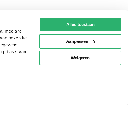
g?
Alles toestaan
al media te
van onze site
Aanpassen
eadshop.nl
 gegevens
 op basis van
 32
Weigeren
p