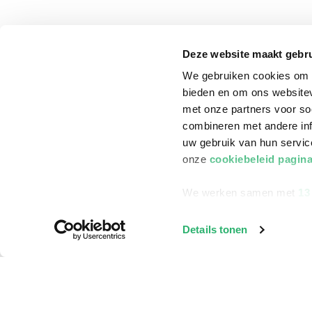
Klantenservice
Deze website maakt gebru
Bestellen
We gebruiken cookies om c
Bezorging
bieden en om ons websitev
Betalen
met onze partners voor so
combineren met andere inf
Retourneren
uw gebruik van hun servi
Veelgestelde vragen
onze
cookiebeleid pagin
We werken samen met
13
Details tonen