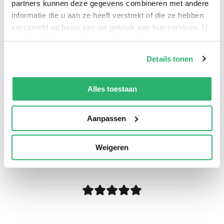
partners kunnen deze gegevens combineren met andere
informatie die u aan ze heeft verstrekt of die ze hebben
verzameld op basis van uw gebruik van hun services. U
kunt op ieder moment uw cookievoorkeuren aanpassen
op onze
cookiebeleid pagina
.
Details tonen
We werken samen met
13 derden
die uw gegevens
kunnen ontvangen en verwerken.
Alles toestaan
Aanpassen
0
|
0
Weigeren