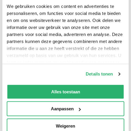
We gebruiken cookies om content en advertenties te
personaliseren, om functies voor social media te bieden
The complete guide to the national parks, national
en om ons websiteverkeer te analyseren. Ook delen we
monuments and memorials, military parks and
informatie over uw gebruik van onze site met onze
battlefields, national trails, seashores, rivers and
partners voor social media, adverteren en analyse. Deze
marine conservation areas, national recreation areas,
partners kunnen deze gegevens combineren met andere
national highways, preserves and reserves of the
informatie die u aan ze heeft verstrekt of die ze hebben
United States
verzameld op basis van uw gebruik van hun services. U
kunt op ieder moment uw cookievoorkeuren aanpassen
op onze
cookiebeleid pagina
.
Details tonen
We werken samen met
13 derden
die uw gegevens
kunnen ontvangen en verwerken.
Alles toestaan
Aanpassen
Weigeren