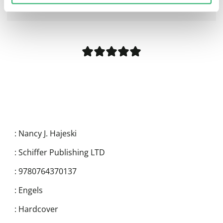
0
|
0
:
Nancy J. Hajeski
:
Schiffer Publishing LTD
:
9780764370137
:
Engels
:
Hardcover