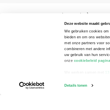
Klantenservice
Bestellen
Deze website maakt gebru
We gebruiken cookies om c
Bezorging
bieden en om ons websitev
Betalen
met onze partners voor so
Retourneren
combineren met andere inf
uw gebruik van hun servi
Veelgestelde vragen
onze
cookiebeleid pagin
We werken samen met
13
Details tonen