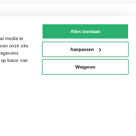
g?
Alles toestaan
al media te
van onze site
Aanpassen
eadshop.nl
 gegevens
 32
 op basis van
Weigeren
p