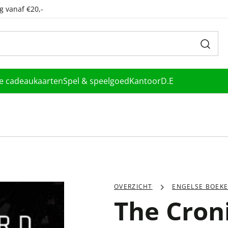
g vanaf €20,-
le cadeaukaarten
Spel & speelgoed
Kantoor
D.E
OVERZICHT
ENGELSE BOEK
The Cron