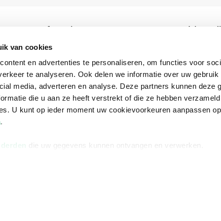
Informatie
Advies nodi
Over ons
Facebook
ik van cookies
ontent en advertenties te personaliseren, om functies voor soci
Vacatures
Instagram
erkeer te analyseren. Ook delen we informatie over uw gebruik 
Winkels en openingstijden
helpdesk@r
cial media, adverteren en analyse. Deze partners kunnen deze
Cadeaukaart
088 - 133 84
ormatie die u aan ze heeft verstrekt of die ze hebben verzameld
ces. U kunt op ieder moment uw cookievoorkeuren aanpassen o
Ondernemer worden
a
.
Vulnerability Disclosure policy
 derden
die uw gegevens kunnen ontvangen en verwerken.