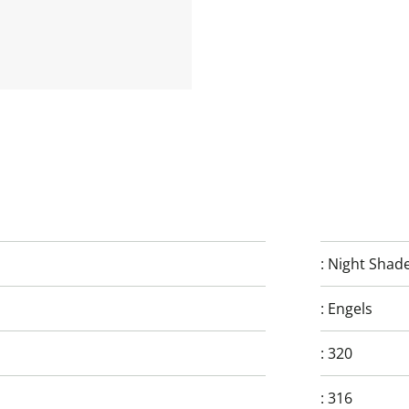
:
Night Shad
:
Engels
:
320
:
316