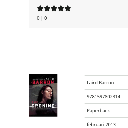
0
|
0
:
Laird Barron
:
9781597802314
:
Paperback
:
februari 2013