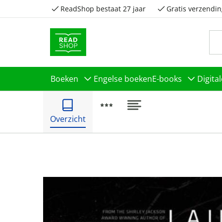
ReadShop bestaat 27 jaar
Gratis verzendin
Boeken
Engelse boeken
E-books
Digita
Overzicht