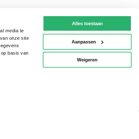
g?
Alles toestaan
al media te
van onze site
Aanpassen
eadshop.nl
 gegevens
 op basis van
 32
Weigeren
p
voorwaarden
Privacy
Cookies
Disclaimer