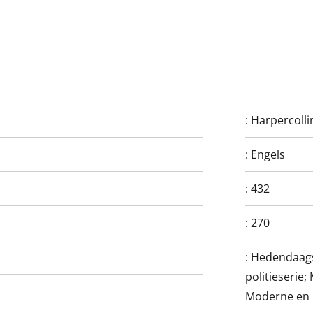
:
Harpercolli
:
Engels
:
432
:
270
:
Hedendaagse
politieserie;
Moderne en h