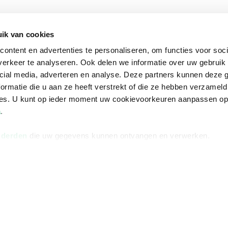
Informatie
Advies nodi
ik van cookies
Over ons
Facebook
ontent en advertenties te personaliseren, om functies voor soci
Vacatures
Instagram
erkeer te analyseren. Ook delen we informatie over uw gebruik 
Winkels en openingstijden
helpdesk@r
cial media, adverteren en analyse. Deze partners kunnen deze
ormatie die u aan ze heeft verstrekt of die ze hebben verzameld
Cadeaukaart
088 - 133 84
ces. U kunt op ieder moment uw cookievoorkeuren aanpassen o
Ondernemer worden
a
.
Vulnerability Disclosure policy
 derden
die uw gegevens kunnen ontvangen en verwerken.
Algemene 