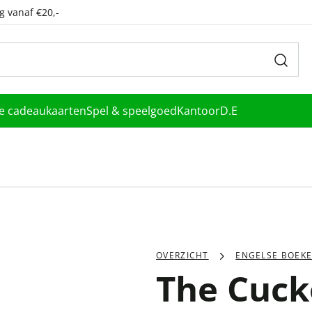
g vanaf €20,-
le cadeaukaarten
Spel & speelgoed
Kantoor
D.E
OVERZICHT
ENGELSE BOEK
The Cuck