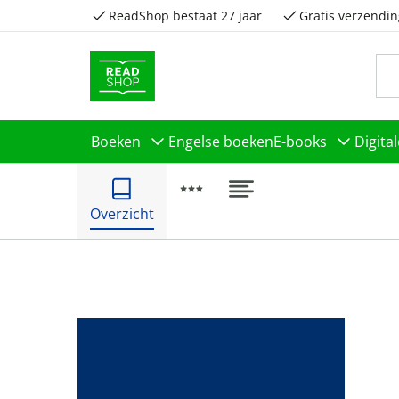
ReadShop bestaat 27 jaar
Gratis verzendin
Boeken
Engelse boeken
E-books
Digita
Overzicht