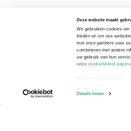
Klantenservice
Deze website maakt gebru
Bestellen
We gebruiken cookies om c
Bezorging
bieden en om ons websitev
Betalen
met onze partners voor so
combineren met andere inf
Retourneren
uw gebruik van hun servi
Veelgestelde vragen
onze
cookiebeleid pagin
We werken samen met
13
Details tonen
©
2026
ReadShop