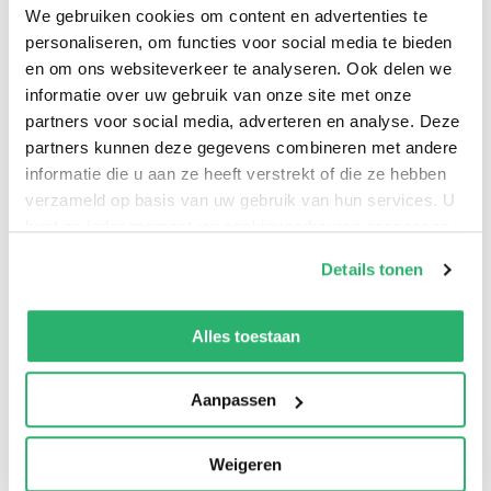
We gebruiken cookies om content en advertenties te
sub-genres, from the birth of cinema to the present
personaliseren, om functies voor social media te bieden
day.
en om ons websiteverkeer te analyseren. Ook delen we
informatie over uw gebruik van onze site met onze
partners voor social media, adverteren en analyse. Deze
partners kunnen deze gegevens combineren met andere
informatie die u aan ze heeft verstrekt of die ze hebben
verzameld op basis van uw gebruik van hun services. U
kunt op ieder moment uw cookievoorkeuren aanpassen
op onze
cookiebeleid pagina
.
Details tonen
We werken samen met
13 derden
die uw gegevens
kunnen ontvangen en verwerken.
Alles toestaan
0
|
0
Aanpassen
Weigeren