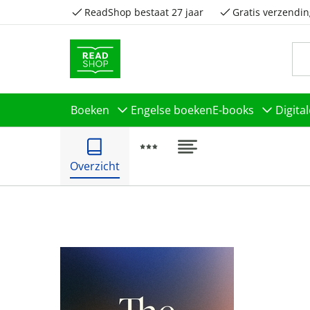
ReadShop bestaat 27 jaar
Gratis verzendin
Boeken
Engelse boeken
E-books
Digita
Overzicht