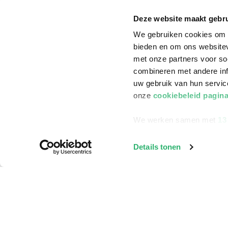
Klantenservice
Deze website maakt gebru
Bestellen
We gebruiken cookies om c
Bezorging
bieden en om ons websitev
met onze partners voor so
Betalen
combineren met andere inf
Retourneren
uw gebruik van hun servi
onze
cookiebeleid pagin
Veelgestelde vragen
We werken samen met
13
Details tonen
©
2026
ReadShop