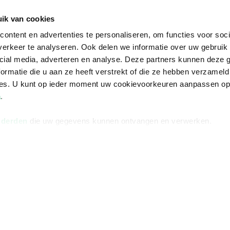
Informatie
Advies nodi
ik van cookies
Over ons
Facebook
ontent en advertenties te personaliseren, om functies voor soci
Vacatures
Instagram
erkeer te analyseren. Ook delen we informatie over uw gebruik 
cial media, adverteren en analyse. Deze partners kunnen deze
Winkels en openingstijden
helpdesk@r
ormatie die u aan ze heeft verstrekt of die ze hebben verzameld
Cadeaukaart
088 - 133 84
ces. U kunt op ieder moment uw cookievoorkeuren aanpassen o
a
.
Ondernemer worden
Vulnerability Disclosure policy
 derden
die uw gegevens kunnen ontvangen en verwerken.
Algemene 