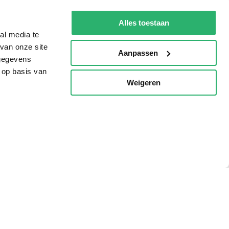
g?
Alles toestaan
al media te
van onze site
Aanpassen
 gegevens
eadshop.nl
 op basis van
 32
Weigeren
p
voorwaarden
Privacy
Cookies
Disclaimer