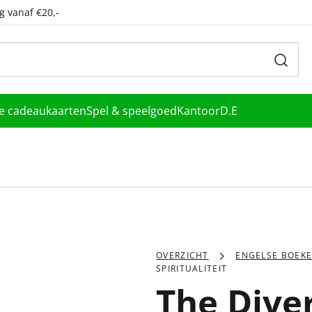
g vanaf €20,-
le cadeaukaarten
Spel & speelgoed
Kantoor
D.E
OVERZICHT
ENGELSE BOEK
SPIRITUALITEIT
The Diver