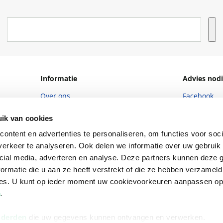
Informatie
Advies nodi
Over ons
Facebook
Vacatures
Instagram
ik van cookies
Winkels en openingstijden
helpdesk@r
ontent en advertenties te personaliseren, om functies voor soci
erkeer te analyseren. Ook delen we informatie over uw gebruik 
Cadeaukaart
088 - 133 84
cial media, adverteren en analyse. Deze partners kunnen deze
Ondernemer worden
ormatie die u aan ze heeft verstrekt of die ze hebben verzameld
ces. U kunt op ieder moment uw cookievoorkeuren aanpassen o
Vulnerability Disclosure policy
a
.
 derden
die uw gegevens kunnen ontvangen en verwerken.