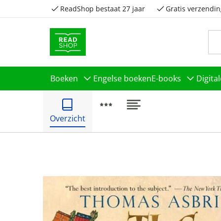
ReadShop bestaat 27 jaar
Gratis verzendin
Boeken
Engelse boeken
E-books
Digita
Overzicht