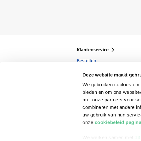
Klantenservice
Bestellen
Bezorging
Deze website maakt gebru
Betalen
We gebruiken cookies om c
bieden en om ons websitev
Retourneren
met onze partners voor so
Veelgestelde vragen
combineren met andere inf
uw gebruik van hun servi
onze
cookiebeleid pagin
We werken samen met
13