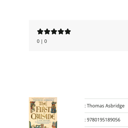
0
|
0
:
Thomas Asbridge
:
9780195189056