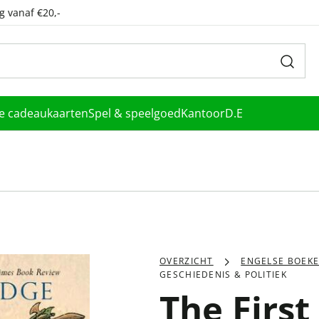
g vanaf €20,-
le cadeaukaarten
Spel & speelgoed
Kantoor
D.E
OVERZICHT
ENGELSE BOEK
GESCHIEDENIS & POLITIEK
The First