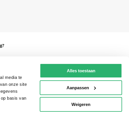
g?
Alles toestaan
eadshop.nl
al media te
van onze site
 32
Aanpassen
 gegevens
 op basis van
Weigeren
p