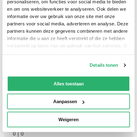
personaliseren, om functies voor social media te bieden
en om ons websiteverkeer te analyseren. Ook delen we
informatie over uw gebruik van onze site met onze
partners voor social media, adverteren en analyse. Deze
partners kunnen deze gegevens combineren met andere
The Foundation Trilogy (Adapted by BBC Radio) by Isaac
informatie die u aan ze heeft verstrekt of die ze hebben
Asimov (Author) A transcript of the BBC's radio
verzameld op basis van uw gebruik van hun services. U
adaptation of The foundation trilogy.
kunt op ieder moment uw cookievoorkeuren aanpassen
op onze
cookiebeleid pagina
.
Details tonen
We werken samen met
13 derden
die uw gegevens
kunnen ontvangen en verwerken.
Alles toestaan
Aanpassen
Weigeren
0
|
0