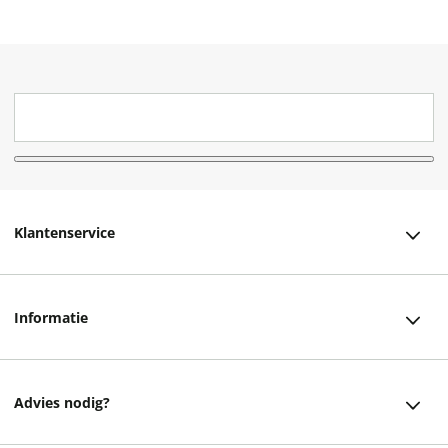
Klantenservice
Klantenservice
Informatie
Bestellen
Over ons
Bezorging
Advies nodig?
Vacatures
Betalen