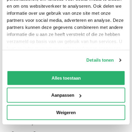
en om ons websiteverkeer te analyseren. Ook delen we
informatie over uw gebruik van onze site met onze
partners voor social media, adverteren en analyse. Deze
partners kunnen deze gegevens combineren met andere
informatie die u aan ze heeft verstrekt of die ze hebben
verzameld op basis van uw gebruik van hun services. U
0
|
0
kunt op ieder moment uw cookievoorkeuren aanpassen
op onze
cookiebeleid pagina
.
Details tonen
We werken samen met
13 derden
die uw gegevens
kunnen ontvangen en verwerken.
Alles toestaan
Aanpassen
Weigeren
:
Shawn Pryor