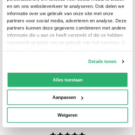
en om ons websiteverkeer te analyseren. Ook delen we
informatie over uw gebruik van onze site met onze
partners voor social media, adverteren en analyse. Deze
THE END OF THE SPIRIT REALM?!
partners kunnen deze gegevens combineren met andere
informatie die u aan ze heeft verstrekt of die ze hebben
verzameld op basis van uw gebruik van hun services. U
kunt op ieder moment uw cookievoorkeuren aanpassen
op onze
cookiebeleid pagina
.
Details tonen
We werken samen met
13 derden
die uw gegevens
kunnen ontvangen en verwerken.
Alles toestaan
Aanpassen
0
|
0
Weigeren