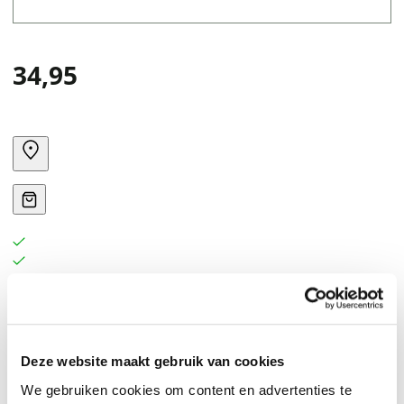
34,95
Over five Continents, armed with nothing but stubborn
determination and tatty maps Miles Morland trades
Deze website maakt gebruik van cookies
deskbound comfort for breakneck adventure in a series
We gebruiken cookies om content en advertenties te