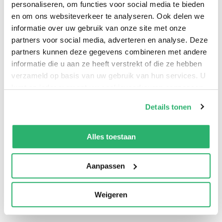
of helter-skelter bike journeys that take him around the
personaliseren, om functies voor social media te bieden
globe twice.
en om ons websiteverkeer te analyseren. Ook delen we
informatie over uw gebruik van onze site met onze
partners voor social media, adverteren en analyse. Deze
partners kunnen deze gegevens combineren met andere
informatie die u aan ze heeft verstrekt of die ze hebben
verzameld op basis van uw gebruik van hun services. U
kunt op ieder moment uw cookievoorkeuren aanpassen
op onze
cookiebeleid pagina
.
Details tonen
We werken samen met
13 derden
die uw gegevens
kunnen ontvangen en verwerken.
Alles toestaan
0
|
0
Aanpassen
Weigeren