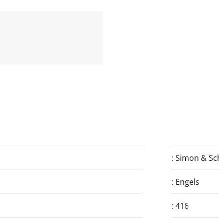
:
Simon & Sc
:
Engels
:
416