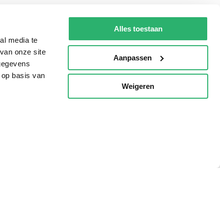
g?
Alles toestaan
al media te
van onze site
Aanpassen
 gegevens
eadshop.nl
 op basis van
 32
Weigeren
p
voorwaarden
Privacy
Cookies
Disclaimer