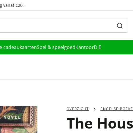
g vanaf €20,-
le cadeaukaarten
Spel & speelgoed
Kantoor
D.E
OVERZICHT
ENGELSE BOEK
The Hou