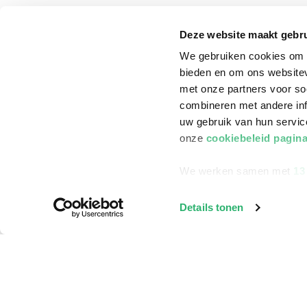
Klantenservice
Deze website maakt gebru
Bestellen
We gebruiken cookies om c
Bezorging
bieden en om ons websitev
met onze partners voor so
Betalen
combineren met andere inf
Retourneren
uw gebruik van hun servi
Veelgestelde vragen
onze
cookiebeleid pagin
We werken samen met
13
Details tonen
©
2026
ReadShop