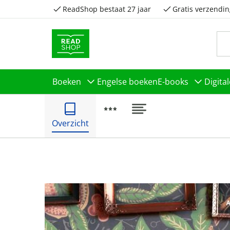
ReadShop bestaat 27 jaar
Gratis verzendin
Boeken
Engelse boeken
E-books
Digita
Overzicht