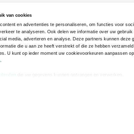
Informatie
Advies nodi
ik van cookies
Over ons
Facebook
ontent en advertenties te personaliseren, om functies voor soci
Vacatures
Instagram
erkeer te analyseren. Ook delen we informatie over uw gebruik 
cial media, adverteren en analyse. Deze partners kunnen deze
Winkels en openingstijden
helpdesk@r
ormatie die u aan ze heeft verstrekt of die ze hebben verzameld
Cadeaukaart
088 - 133 84
ces. U kunt op ieder moment uw cookievoorkeuren aanpassen o
Ondernemer worden
a
.
Vulnerability Disclosure policy
 derden
die uw gegevens kunnen ontvangen en verwerken.
Algemene 