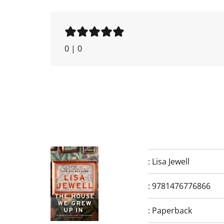
0
|
0
:
Lisa Jewell
:
9781476776866
:
Paperback