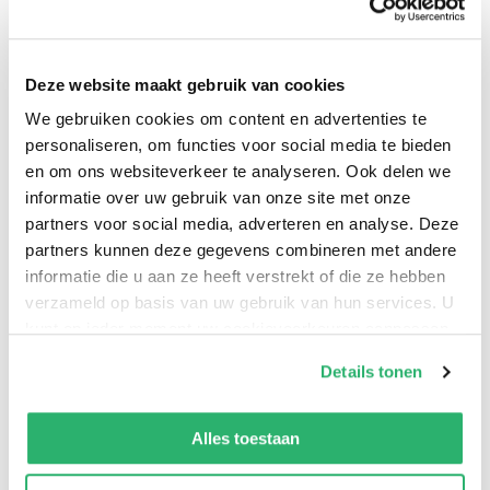
Deze website maakt gebruik van cookies
The book depicts working class poverty, the lack of
We gebruiken cookies om content en advertenties te
social supports, harsh and unpleasant living and
personaliseren, om functies voor social media te bieden
working conditions and a hopelessness among many
en om ons websiteverkeer te analyseren. Ook delen we
workers. These elements are contrasted with the
informatie over uw gebruik van onze site met onze
deeply rooted corruption of people in power. A review
partners voor social media, adverteren en analyse. Deze
partners kunnen deze gegevens combineren met andere
by the writer Jack London called it, "the Uncle Tom's
informatie die u aan ze heeft verstrekt of die ze hebben
Cabin of wage slavery." This is the novel that Upton
verzameld op basis van uw gebruik van hun services. U
Sinclair used to show horrific practices in the
kunt op ieder moment uw cookievoorkeuren aanpassen
meatpacking industry in the first part of the twentieth
op onze
cookiebeleid pagina
.
Details tonen
century. Like most of Sinclair, the book ultimately
becomes a paen to socialism. But the man could write,
We werken samen met
13 derden
die uw gegevens
kunnen ontvangen en verwerken.
whatever his politics were, and ewww!, the meatpackers
Alles toestaan
were up to no damn good at all anyway. Highly