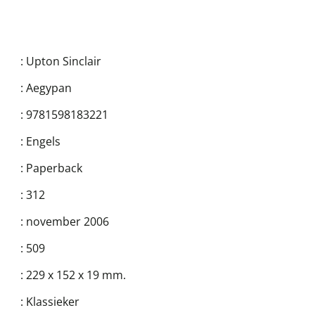
:
Upton Sinclair
:
Aegypan
:
9781598183221
:
Engels
:
Paperback
:
312
:
november 2006
:
509
:
229 x 152 x 19 mm.
:
Klassieker