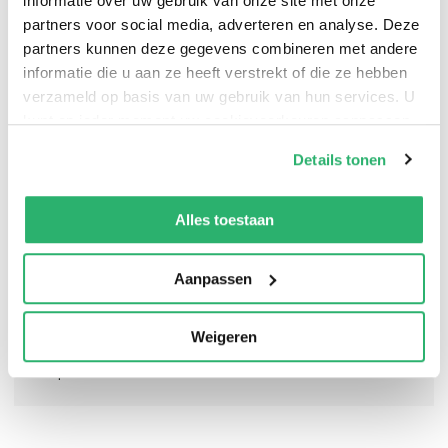
informatie over uw gebruik van onze site met onze
partners voor social media, adverteren en analyse. Deze
partners kunnen deze gegevens combineren met andere
informatie die u aan ze heeft verstrekt of die ze hebben
A fictionalised account of the Kaiser Wilhelm’s last
verzameld op basis van uw gebruik van hun services. U
years in Nazi-occupied Holland.
kunt op ieder moment uw cookievoorkeuren aanpassen
op onze
cookiebeleid pagina
.
Details tonen
We werken samen met
13 derden
die uw gegevens
kunnen ontvangen en verwerken.
Alles toestaan
Aanpassen
Weigeren
0
|
0