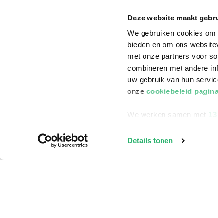
Klantenservice
Deze website maakt gebru
Bestellen
We gebruiken cookies om c
Bezorging
bieden en om ons websitev
met onze partners voor so
Betalen
combineren met andere inf
Retourneren
uw gebruik van hun servi
onze
cookiebeleid pagin
Veelgestelde vragen
We werken samen met
13
Details tonen
©
2026
ReadShop