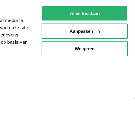
g?
Alles toestaan
al media te
van onze site
Aanpassen
 gegevens
eadshop.nl
 op basis van
 32
Weigeren
p
voorwaarden
Privacy
Cookies
Disclaimer