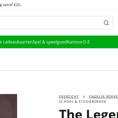
g vanaf €20,-
le cadeaukaarten
Spel & speelgoed
Kantoor
D.E
OVERZICHT
ENGELSE BOEK
SCHOOL & STUDIEBOEKEN
The Legen