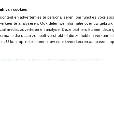
Informatie
Advies nodi
ik van cookies
Over ons
Facebook
ontent en advertenties te personaliseren, om functies voor soci
Vacatures
Instagram
erkeer te analyseren. Ook delen we informatie over uw gebruik 
cial media, adverteren en analyse. Deze partners kunnen deze
Winkels en openingstijden
helpdesk@r
ormatie die u aan ze heeft verstrekt of die ze hebben verzameld
Cadeaukaart
088 - 133 84
ces. U kunt op ieder moment uw cookievoorkeuren aanpassen o
a
.
Ondernemer worden
Vulnerability Disclosure policy
 derden
die uw gegevens kunnen ontvangen en verwerken.
Algemene 