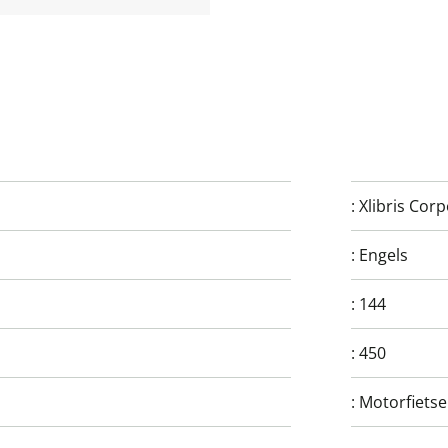
:
Xlibris Cor
:
Engels
:
144
:
450
:
Motorfiets