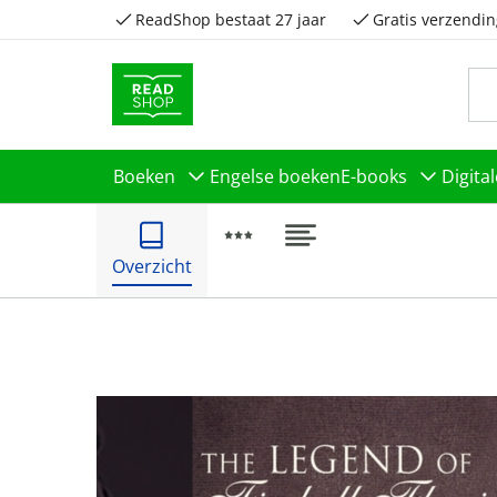
ReadShop bestaat 27 jaar
Gratis verzendin
Boeken
Engelse boeken
E-books
Digita
Overzicht